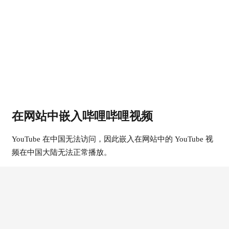
在网站中嵌入哔哩哔哩视频
YouTube 在中国无法访问，因此嵌入在网站中的 YouTube 视
频在中国大陆无法正常播放。
通过哔哩哔哩账号发布视频后，你可以将其嵌入网站中（无
广告播放）。
以下为埃默里大学法学院的示例视频。