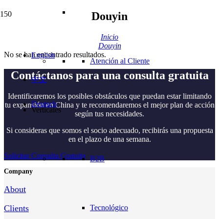
Douyin
Inicio
Douyin
No se han encontrado resultados.
English
Atención al Cliente
Contáctanos para una consulta gratuita
中文
Identificaremos los posibles obstáculos que puedan estar limitando
Deutsch
tu expansión en China y te recomendaremos el mejor plan de acción
Verticales
según tus necesidades.
Si consideras que somos el socio adecuado, recibirás una propuesta
en el plazo de una semana.
Solicitar Consulta Gratuita
B2B
Company
About
Clients
Tecnológico