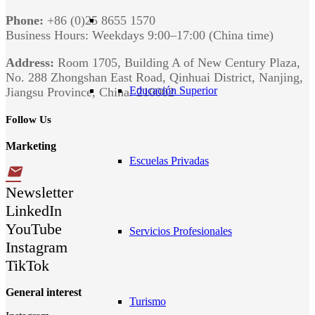
Phone:
+86 (0)25 8655 1570
Business Hours: Weekdays 9:00–17:00 (China time)
Address:
Room 1705, Building A of New Century Plaza,
No. 288 Zhongshan East Road, Qinhuai District, Nanjing,
Educación Superior
Jiangsu Province, China. 210002
Follow Us
Marketing
Escuelas Privadas
email
Newsletter
LinkedIn
YouTube
Servicios Profesionales
Instagram
TikTok
General interest
Turismo