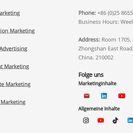
arketing
Phone:
+86 (0)25 865
Business Hours: Week
ion Marketing
Address:
Room 1705, B
Advertising
Zhongshan East Road, 
China. 210002
t Marketing
Folge uns
Marketinginhalte
te Marketing
email
i Marketing
Allgemeine Inhalte