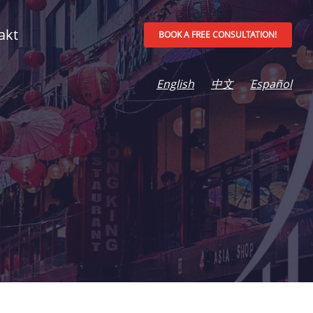
akt
BOOK A FREE CONSULTATION!
English
中文
Español