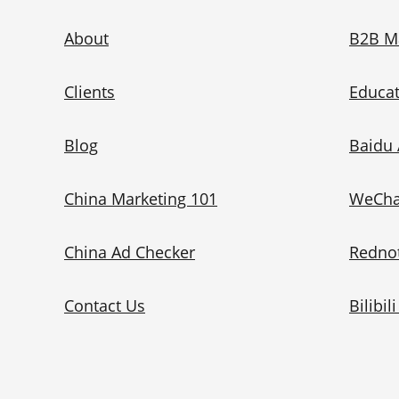
About
B2B M
Clients
Educat
Blog
Baidu 
China Marketing 101
WeCha
China Ad Checker
Redno
Contact Us
Bilibil