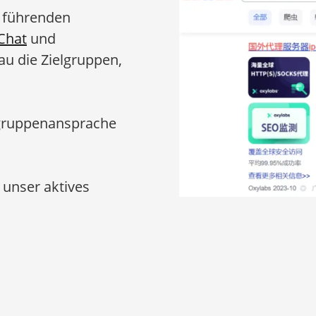
f führenden
Chat
und
au die Zielgruppen,
elgruppenansprache
unser aktives