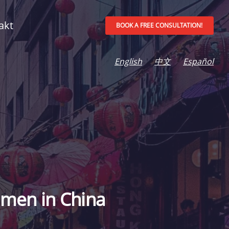
akt
BOOK A FREE CONSULTATION!
English
中文
Español
hmen in China